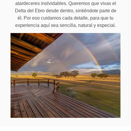
atardeceres inolvidables. Queremos que vivas el
Delta del Ebro desde dentro, sintiéndote parte de
él. Por eso cuidamos cada detalle, para que tu
experiencia aquí sea sencilla, natural y especial.