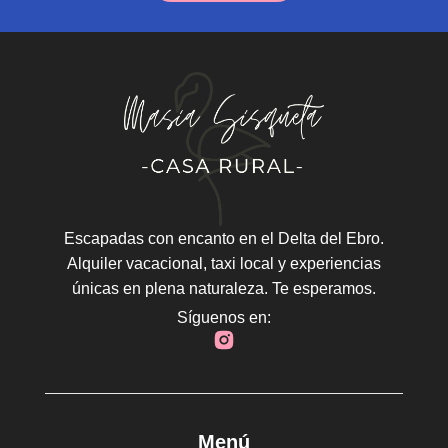
Escapadas con encanto en el Delta del Ebro.
Alquiler vacacional, taxi local y experiencias
únicas en plena naturaleza. Te esperamos.
Síguenos en:
Menú